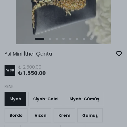
Ysl Mini İthal Çanta
₺ 2,500.00
%
38
₺ 1,550.00
RENK
Siyah
Siyah-Gold
Siyah-Gümüş
Bordo
Vizon
Krem
Gümüş