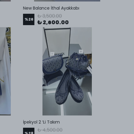
New Balance İthal Ayakkabı
₺ 3,500.00
%
26
₺ 2,600.00
İpekyol 2 ‘Li Takım
₺ 4,500.00
%
28