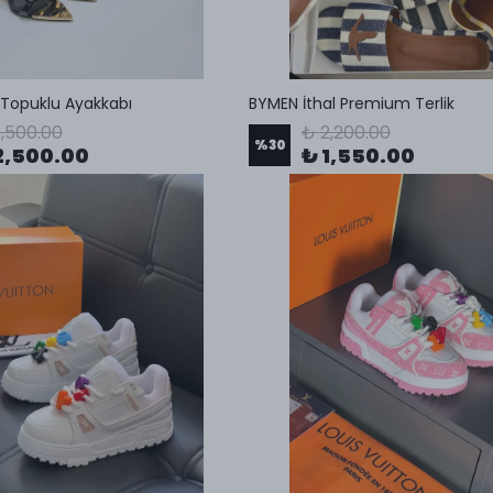
l Topuklu Ayakkabı
BYMEN İthal Premium Terlik
,500.00
₺ 2,200.00
%
30
2,500.00
₺ 1,550.00