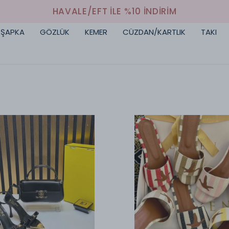
HAVALE/EFT İLE %10 İNDİRİM
ŞAPKA
GÖZLÜK
KEMER
CÜZDAN/KARTLIK
TAKI