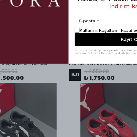
indirim k
Kullanım Koşullarını kabul 
Kayıt O
E-posta adresinizi girerek pazarlama ve tanıtım 
edersiniz ve Gizlilik Politikamızı okuduğunuzu v
rs Siyah İthal Ayakkabı
Michael Kors Beyaz thal Ayakkab
,550.00
₺ 2,550.00
%
31
1,500.00
₺ 1,750.00