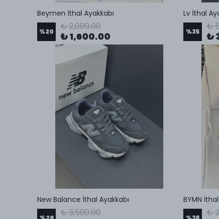
Beymen İthal Ayakkabı
Lv İthal A
₺ 2,000.00
₺ 5
%
20
%
35
₺ 1,600.00
₺ 
New Balance İthal Ayakkabı
BYMN İthal 
₺ 3,500.00
₺ 2
%
26
%
38