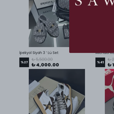
İpekyol Siyah 3 ‘ Lü Set
Michael Ko
₺ 5,500.00
₺ 2
%
27
%
41
₺ 4,000.00
₺ 