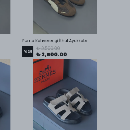
Puma Kahverengi İthal Ayakkabı
₺ 3,500.00
%
29
₺ 2,500.00