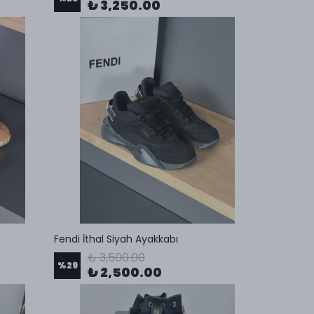
₺ 3,250.00
Fendi İthal Siyah Ayakkabı
₺ 3,500.00
%
29
₺ 2,500.00