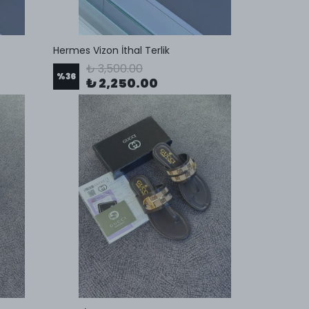
Hermes Vizon İthal Terlik
₺ 3,500.00
%
36
₺ 2,250.00