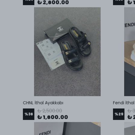
₺ 2,600.00
₺ 
CHNL İthal Ayakkabı
Fendi İtha
₺ 2,500.00
₺ 3
%
36
%
29
₺ 1,600.00
₺ 