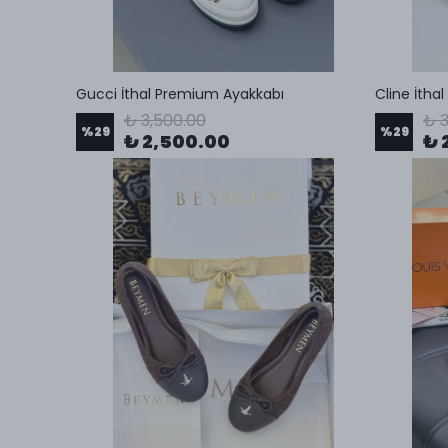
Gucci İthal Premium Ayakkabı
Cline İtha
₺ 3,500.00
₺ 3
%
29
%
29
₺ 2,500.00
₺ 