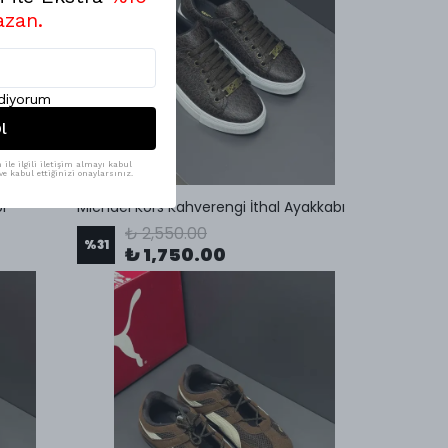
azan.
ediyorum
l
ile ilgili iletişim almayı kabul
e kabul ettiğinizi onaylarsınız.
ı
Michael Kors Kahverengi İthal Ayakkabı
₺ 2,550.00
%
31
₺ 1,750.00