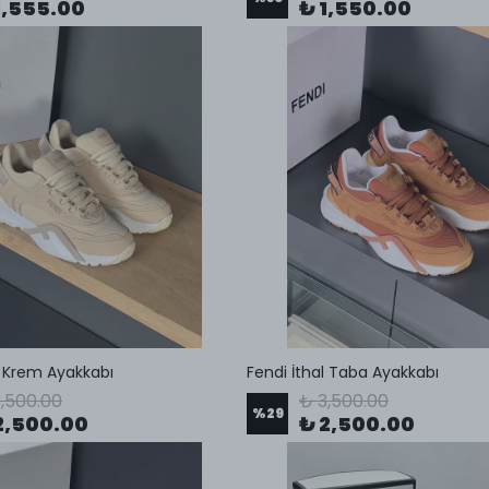
1,555.00
₺ 1,550.00
l Krem Ayakkabı
Fendi İthal Taba Ayakkabı
,500.00
₺ 3,500.00
%
29
2,500.00
₺ 2,500.00