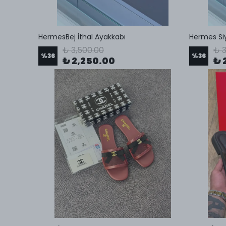
HermesBej İthal Ayakkabı
Hermes Siy
₺ 3,500.00
₺ 3
%
36
%
36
₺ 2,250.00
₺ 