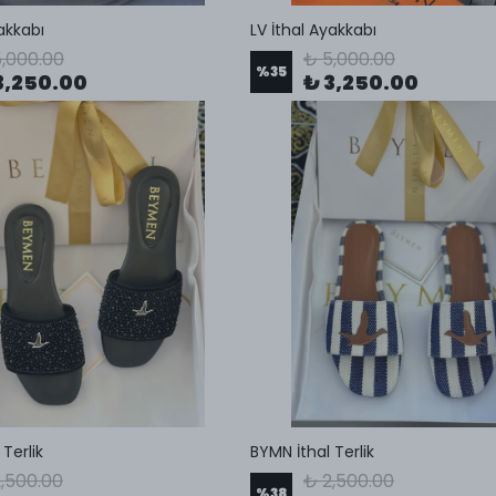
yakkabı
LV İthal Ayakkabı
,000.00
₺ 5,000.00
%
35
3,250.00
₺ 3,250.00
Terlik
BYMN İthal Terlik
,500.00
₺ 2,500.00
%
38