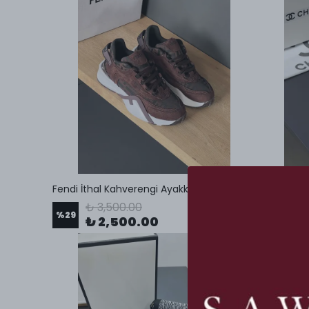
Fendi İthal Kahverengi Ayakkabı
CHNL İtha
₺ 3,500.00
₺ 3
%
29
%
29
₺ 2,500.00
₺ 