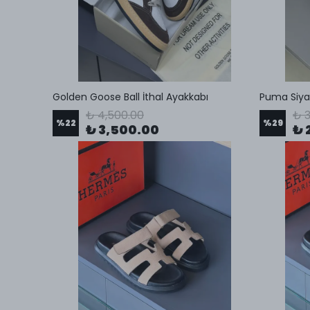
Golden Goose Ball İthal Ayakkabı
Puma Siyah
₺ 4,500.00
₺ 3
%
22
%
29
₺ 3,500.00
₺ 