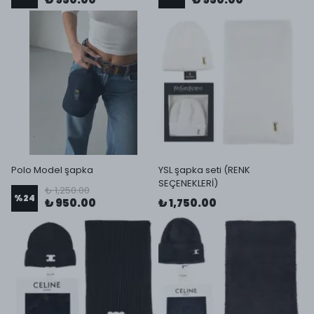
Polo Model şapka
YSL şapka seti (RENK
SEÇENEKLERİ)
₺ 1,250.00
%
24
₺ 950.00
₺ 1,750.00