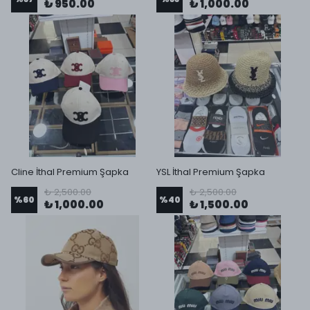
₺ 950.00
₺ 1,000.00
Cline İthal Premium Şapka
YSL İthal Premium Şapka
₺ 2,500.00
₺ 2,500.00
%
60
%
40
₺ 1,000.00
₺ 1,500.00