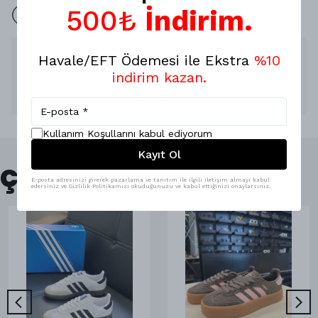
500₺
İndirim.
İade yok 7 Gün değişim mevcuttur.
Ürün Açıklaması
Havale/EFT Ödemesi ile Ekstra
%10
indirim kazan.
Ürünlerimiz A kalite dir ,
Özel Toz Torbası ile gönderim sağlamaktayız.
Hijyen gereği iade ve değişim yoktur .
Kullanım Koşullarını kabul ediyorum
Kayıt Ol
Çok Satanlar
E-posta adresinizi girerek pazarlama ve tanıtım ile ilgili iletişim almayı kabul
edersiniz ve Gizlilik Politikamızı okuduğunuzu ve kabul ettiğinizi onaylarsınız.