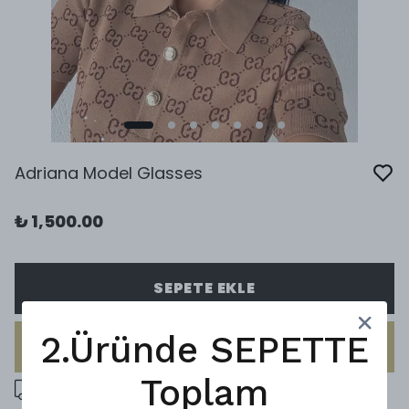
Adriana Model Glasses
₺ 1,500.00
SEPETE EKLE
2.Üründe SEPETTE
HEMEN AL
Toplam
5000 ₺ üzeri ücretsiz kargo