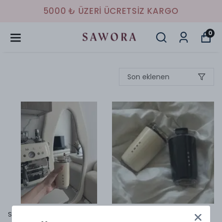
5000 ₺ ÜZERI ÜCRETSIZ KARGO
0
Son eklenen
Smeg Termos
Smeg krem renk termos