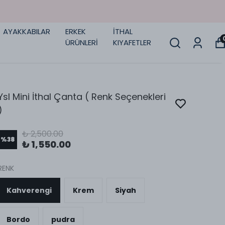
AYAKKABILAR
ERKEK
İTHAL
ÜRÜNLERİ
KIYAFETLER
Ysl Mini İthal Çanta ( Renk Seçenekleri
)
₺ 2,500.00
%
38
₺ 1,550.00
RENK
Kahverengi
Krem
Siyah
Bordo
pudra