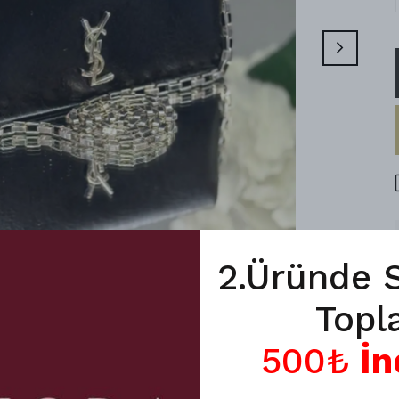
2.Üründe 
Topl
500₺
İn