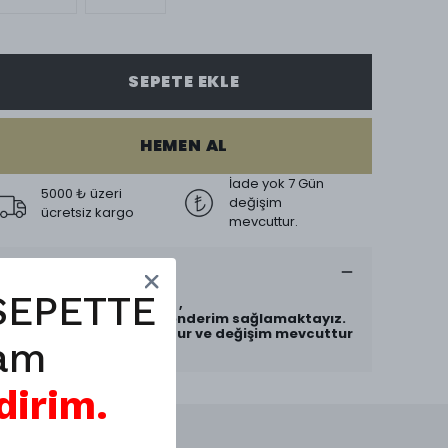
SEPETE EKLE
HEMEN AL
İade yok 7 Gün
5000 ₺ üzeri
değişim
ücretsiz kargo
mevcuttur.
Ürün Açıklaması
SEPETTE
Ürünlerimiz A kalite dir ,
Özel Toz Torbası ile gönderim sağlamaktayız.
Hijyen gereği iade yoktur ve değişim mevcuttur
am
.
dirim.