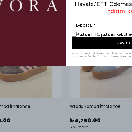
Havale/EFT Ödemesi
indirim k
Kullanım Koşullarını kabul 
Kayıt O
E-posta adresinizi girerek pazarlama ve tanıtım 
edersiniz ve Gizlilik Politikamızı okuduğunuzu v
mba İthal Shoe
Adidas Samba İthal Shoe
0.00
₺ 4,750.00
6 Numara