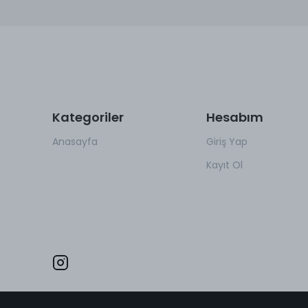
Kategoriler
Hesabım
Anasayfa
Giriş Yap
Kayıt Ol