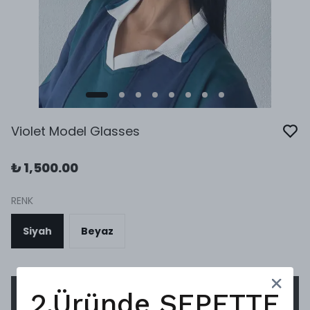
Violet Model Glasses
₺ 1,500.00
RENK
Siyah
Beyaz
SEPETE EKLE
2.Üründe SEPETTE