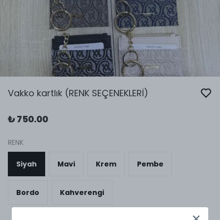
Vakko kartlık (RENK SEÇENEKLERİ)
₺ 750.00
RENK
Siyah
Mavi
Krem
Pembe
Bordo
Kahverengi