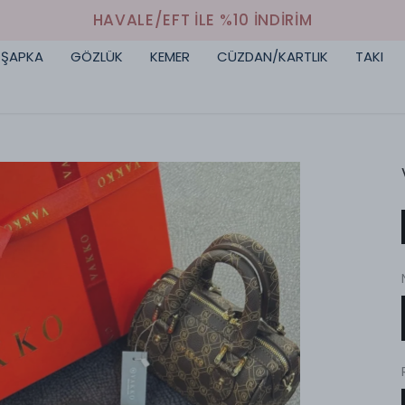
HAVALE/EFT İLE %10 İNDİRİM
ŞAPKA
GÖZLÜK
KEMER
CÜZDAN/KARTLIK
TAKI