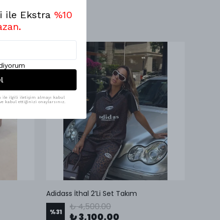
 ile Ekstra
%10
azan.
ediyorum
l
ile ilgili iletişim almayı kabul
e kabul ettiğinizi onaylarsınız.
Adidass İthal 2’Li Set Takım
Adriam
₺ 4,500.00
%
31
₺ 3,100.00
₺ 1,