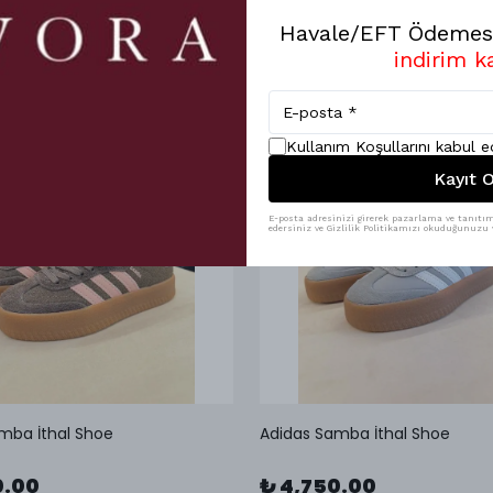
Havale/EFT Ödemesi
indirim k
Kullanım Koşullarını kabul 
Kayıt O
E-posta adresinizi girerek pazarlama ve tanıtım 
edersiniz ve Gizlilik Politikamızı okuduğunuzu v
mba İthal Shoe
Adidas Samba İthal Shoe
0.00
₺ 4,750.00