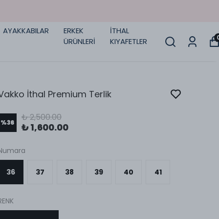
AYAKKABILAR
ERKEK
İTHAL
ÜRÜNLERİ
KIYAFETLER
Vakko İthal Premium Terlik
₺ 2,500.00
%
36
₺ 1,600.00
Numara
36
37
38
39
40
41
RENK