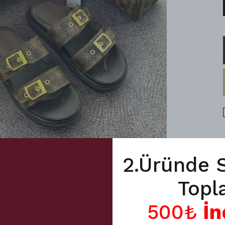
2.Üründe 
Topl
500₺
İn