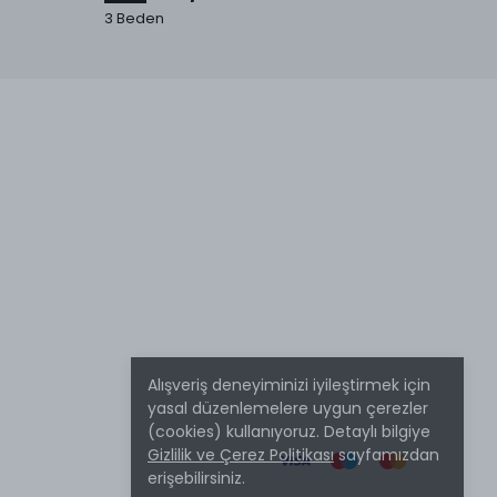
3 Beden
5 Numa
Alışveriş deneyiminizi iyileştirmek için
yasal düzenlemelere uygun çerezler
(cookies) kullanıyoruz. Detaylı bilgiye
Gizlilik ve Çerez Politikası
sayfamızdan
erişebilirsiniz.