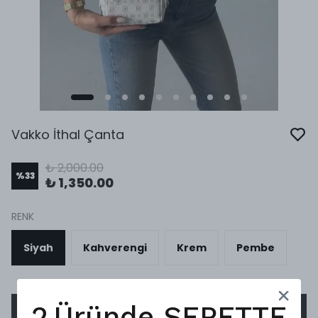
Vakko İthal Çanta
₺ 2,000.00
%
33
₺ 1,350.00
RENK
Siyah
Kahverengi
Krem
Pembe
2.Üründe SEPETTE
SEPETE EKLE