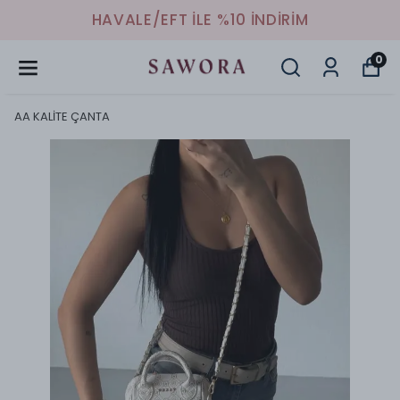
HAVALE/EFT İLE %10 İNDİRİM
0
AA KALİTE ÇANTA