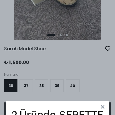
Sarah Model Shoe
₺ 1,500.00
Numara
36
37
38
39
40
SEPETE EKLE
2.Üründe SEPETTE