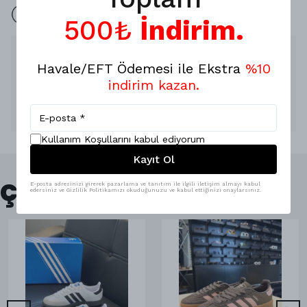
İade yok 7 Gün değişim mevcuttur.
500₺
İndirim.
Ürün Açıklaması
Havale/EFT Ödemesi ile Ekstra
%10
ÜRÜN ÖLÇÜLERİ
indirim kazan.
En : 50/38 cm
Boy : 28 cm
Değişim mevcuttur, iade yoktur'
Kullanım Koşullarını kabul ediyorum
Kayıt Ol
Çok Satanlar
E-posta adresinizi girerek pazarlama ve tanıtım ile ilgili iletişim almayı kabul
edersiniz ve Gizlilik Politikamızı okuduğunuzu ve kabul ettiğinizi onaylarsınız.