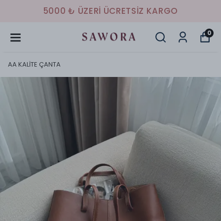
HAVALE/EFT İLE %10 İNDİRİM
0
AA KALİTE ÇANTA