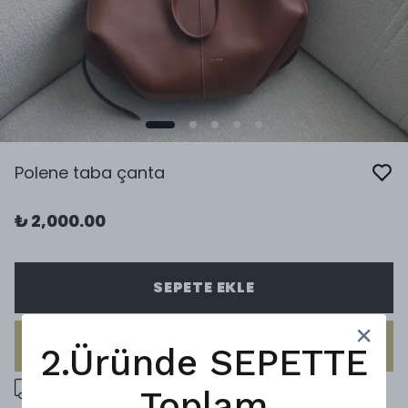
Polene taba çanta
₺ 2,000.00
SEPETE EKLE
HEMEN AL
2.Üründe SEPETTE
5000 ₺ üzeri ücretsiz kargo
Toplam