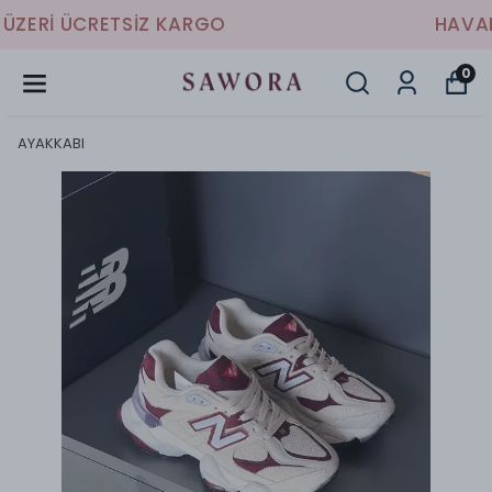
HAVALE/EFT İLE %10 İNDİRİM
0
AYAKKABI