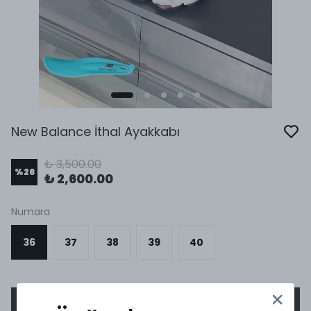
New Balance İthal Ayakkabı
₺ 3,500.00
%
26
₺ 2,600.00
Numara
36
37
38
39
40
SEPETE EKLE