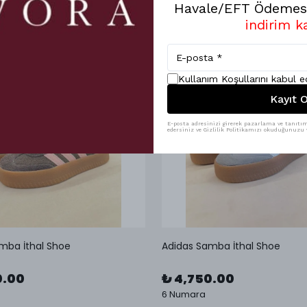
Havale/EFT Ödemesi
indirim k
Kullanım Koşullarını kabul 
Kayıt O
E-posta adresinizi girerek pazarlama ve tanıtım 
edersiniz ve Gizlilik Politikamızı okuduğunuzu v
mba İthal Shoe
Adidas Samba İthal Shoe
0.00
₺ 4,750.00
6 Numara