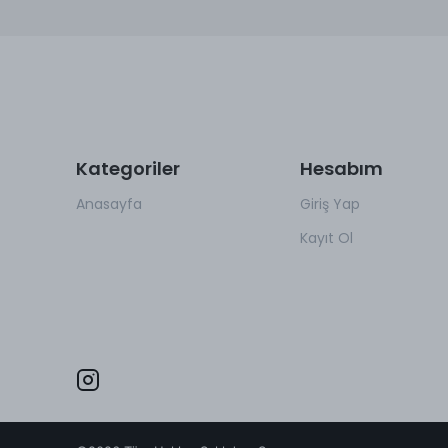
Kategoriler
Hesabım
Anasayfa
Giriş Yap
Kayıt Ol