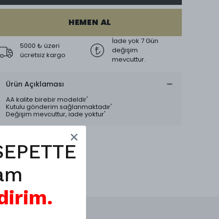
HEMEN AL
İade yok 7 Gün
5000 ₺ üzeri
değişim
ücretsiz kargo
mevcuttur.
Ürün Açıklaması
AA kalite birebir modeldir'
Kutulu gönderim sağlanmaktadır'
Değişim mevcuttur, iade yoktur'
SEPETTE
am
dirim.