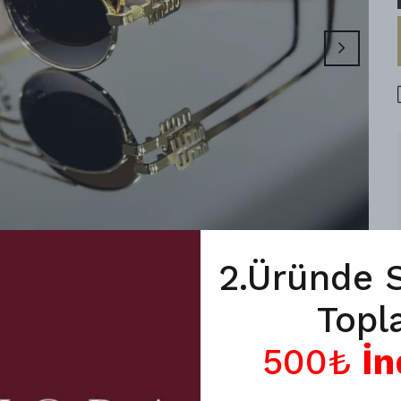
2.Üründe 
Topl
500₺
İn