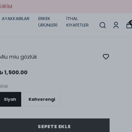
AYAKKABILAR
ERKEK
İTHAL
ÜRÜNLERİ
KIYAFETLER
Miu miu gözlük
₺ 1,500.00
RENK
Siyah
Kahverengi
SEPETE EKLE