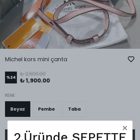
Michel kors mini çanta
₺ 2,500.00
%
24
₺ 1,900.00
RENK
Beyaz
Pembe
Taba
2.Üründe SEPETTE
SEPETE EKLE