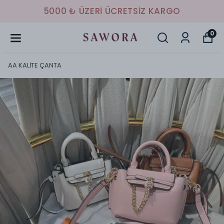
HAVALE/EFT İLE %10 İNDİRİM
0
AA KALİTE ÇANTA