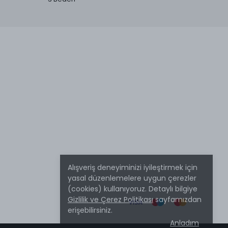
Alışveriş deneyiminizi iyileştirmek için
yasal düzenlemelere uygun çerezler
(cookies) kullanıyoruz. Detaylı bilgiye
Gizlilik ve Çerez Politikası
sayfamızdan
erişebilirsiniz.
Anladım