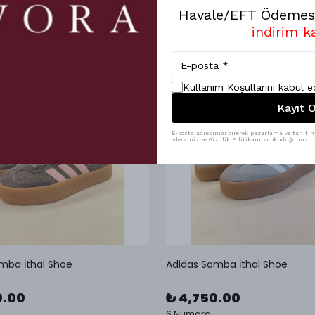
Havale/EFT Ödemesi
indirim k
Kullanım Koşullarını kabul 
Kayıt O
E-posta adresinizi girerek pazarlama ve tanıtım 
edersiniz ve Gizlilik Politikamızı okuduğunuzu v
mba İthal Shoe
Adidas Samba İthal Shoe
0.00
₺ 4,750.00
6 Numara