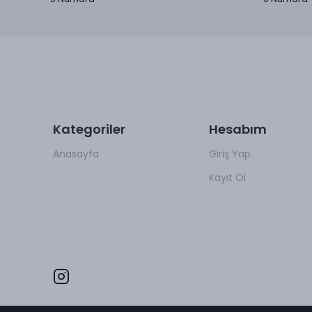
Kategoriler
Hesabım
Anasayfa
Giriş Yap
Kayıt Ol