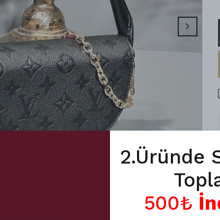
2.Üründe 
Topl
500₺
İn