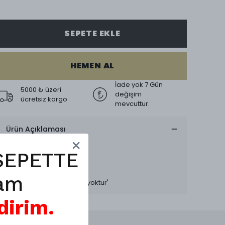
SEPETE EKLE
HEMEN AL
İade yok 7 Gün
5000 ₺ üzeri
değişim
ücretsiz kargo
mevcuttur.
Ürün Açıklaması
ÜRÜN ÖLÇÜLERİ
En : 33 cm
SEPETTE
Boy : 22 cm
Uzun askısı mevcuttur'
am
Değişim mevcuttur, iade yoktur'
dirim.