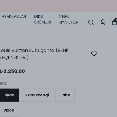
AYAKKABILAR
ERKEK
İTHAL
ÜRÜNLERİ
KIYAFETLER
Louis vuitton kutu çanta (RENK
SEÇENEKLERİ)
₺ 2,250.00
RENK
Siyah
Kahverengi
Taba
Vizon