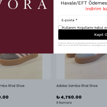
Havale/EFT Ödemesi
indirim k
Kullanım Koşullarını kabul 
Kayıt O
E-posta adresinizi girerek pazarlama ve tanıtım 
edersiniz ve Gizlilik Politikamızı okuduğunuzu v
mba İthal Shoe
Adidas Samba İthal Shoe
0.00
₺ 4,750.00
6 Numara