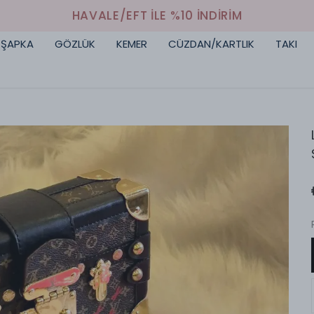
HAVALE/EFT İLE %10 İNDİRİM
ŞAPKA
GÖZLÜK
KEMER
CÜZDAN/KARTLIK
TAKI