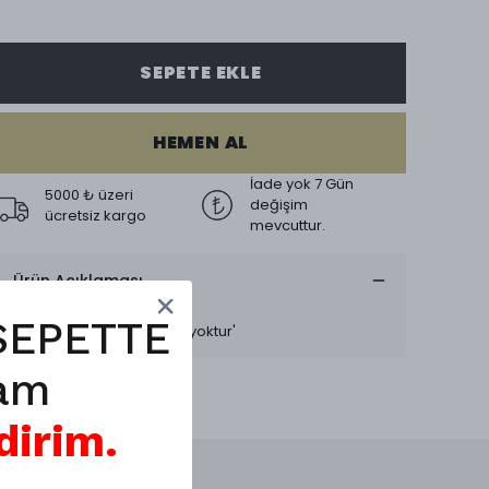
SEPETE EKLE
HEMEN AL
İade yok 7 Gün
5000 ₺ üzeri
değişim
ücretsiz kargo
mevcuttur.
Ürün Açıklaması
Uzun askısı mevcuttur'
SEPETTE
Değişim mevcuttur, iade yoktur'
am
dirim.