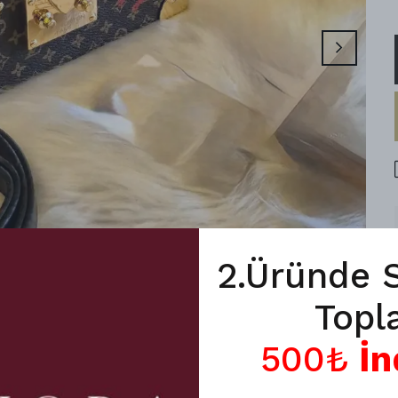
2.Üründe 
Topl
500₺
İn