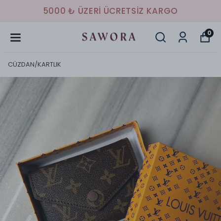
 ÜCRETSIZ KARGO
HAVALE/EFT 
0
CÜZDAN/KARTLIK