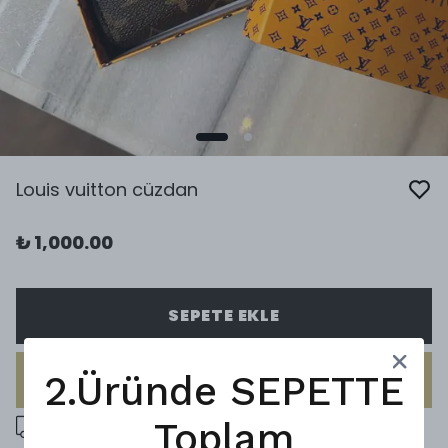
Louis vuitton cüzdan
₺ 1,000.00
SEPETE EKLE
2.Üründe SEPETTE
HEMEN AL
5000 ₺ üzeri ücretsiz kargo
Toplam