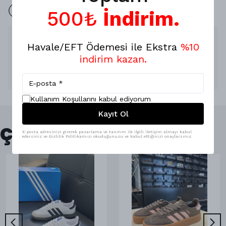
İade yok 7 Gün değişim mevcuttur.
500₺
İndirim.
Ürün Açıklaması
Havale/EFT Ödemesi ile Ekstra
%10
SUNİ DERİ !
indirim kazan.
KUTULU GÖNDERİM !
Değişim mevcuttur, iade yoktur'
Kullanım Koşullarını kabul ediyorum
Kayıt Ol
Çok Satanlar
E-posta adresinizi girerek pazarlama ve tanıtım ile ilgili iletişim almayı kabul
edersiniz ve Gizlilik Politikamızı okuduğunuzu ve kabul ettiğinizi onaylarsınız.