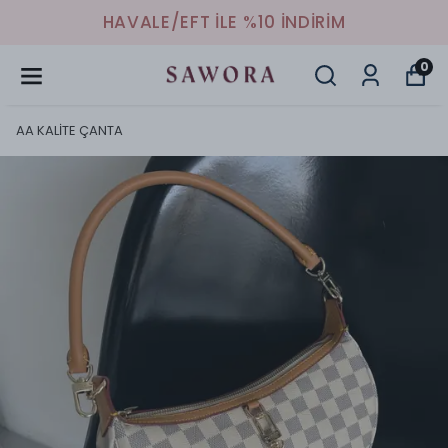
HAVALE/EFT İLE %10 İNDİRİM
0
AA KALİTE ÇANTA