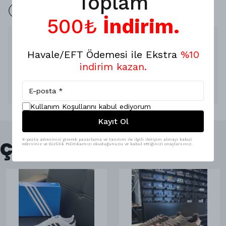
Toplam
İade yok 7 Gün değişim mevcuttur.
500₺
İndirim.
Ürün Açıklaması
Havale/EFT Ödemesi ile Ekstra
%10
ÜRÜN ÖLÇÜLERİ
En : 27 cm
indirim kazan.
Boy : 13 cm
Uzun askısı mevcuttur'
Değişim mevcuttur, iade yoktur'
Kullanım Koşullarını kabul ediyorum
Kayıt Ol
E-posta adresinizi girerek pazarlama ve tanıtım ile ilgili iletişim almayı kabul
Çok Satanlar
edersiniz ve Gizlilik Politikamızı okuduğunuzu ve kabul ettiğinizi onaylarsınız.