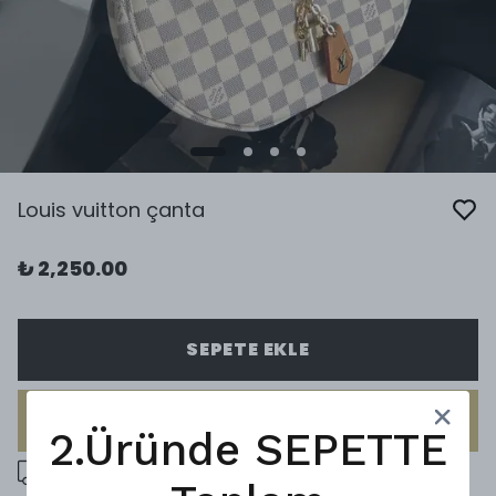
Louis vuitton çanta
₺ 2,250.00
SEPETE EKLE
HEMEN AL
2.Üründe SEPETTE
5000 ₺ üzeri ücretsiz kargo