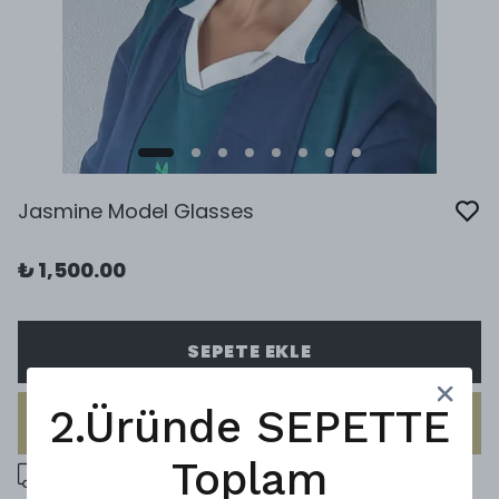
Jasmine Model Glasses
₺ 1,500.00
SEPETE EKLE
2.Üründe SEPETTE
HEMEN AL
Toplam
5000 ₺ üzeri ücretsiz kargo