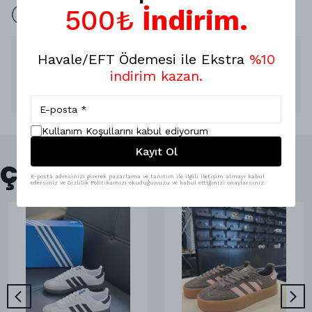
500₺
İndirim.
İade yok 7 Gün değişim mevcuttur.
Ürün Açıklaması
Havale/EFT Ödemesi ile Ekstra
%10
indirim kazan.
Ürünlerimiz A kalite dir ,
Özel Toz Torbası ile gönderim sağlamaktayız.
Hijyen gereği iade ve değişim yoktur .
Kullanım Koşullarını kabul ediyorum
Kayıt Ol
Çok Satanlar
E-posta adresinizi girerek pazarlama ve tanıtım ile ilgili iletişim almayı kabul
edersiniz ve Gizlilik Politikamızı okuduğunuzu ve kabul ettiğinizi onaylarsınız.