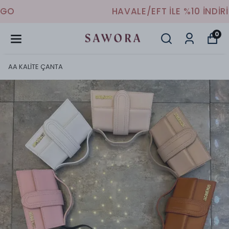
HAVALE/EFT İLE %10 İNDİRİM
0
AA KALİTE ÇANTA