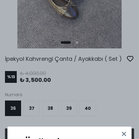
İpekyol Kahvrengi Çanta / Ayakkabı ( Set )
₺ 4,000.00
%
13
₺ 3,500.00
Numara
36
37
38
39
40
SEPETE EKLE