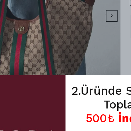
2.Üründe 
Topl
500₺
İn