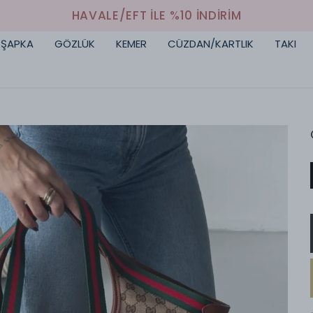
HAVALE/EFT İLE %10 İNDİRİM
ŞAPKA
GÖZLÜK
KEMER
CÜZDAN/KARTLIK
TAKI