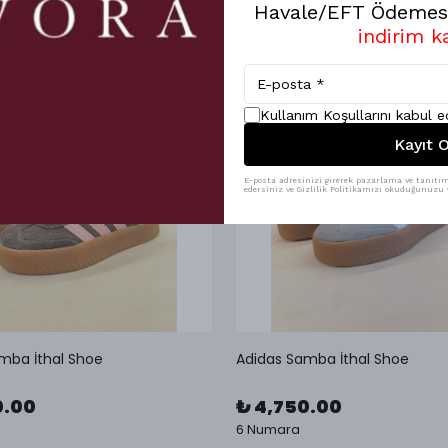
Havale/EFT Ödemesi
indirim k
Kullanım Koşullarını kabul 
Kayıt O
E-posta adresinizi girerek pazarlama ve tanıtım 
edersiniz ve Gizlilik Politikamızı okuduğunuzu v
mba İthal Shoe
Adidas Samba İthal Shoe
0.00
₺ 4,750.00
6 Numara