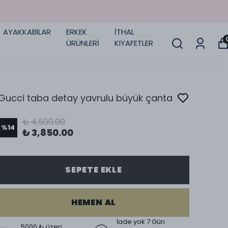
AYAKKABILAR
ERKEK
İTHAL
ÜRÜNLERİ
KIYAFETLER
Gucci taba detay yavrulu büyük çanta
₺ 4,500.00
%
14
₺ 3,850.00
SEPETE EKLE
HEMEN AL
İade yok 7 Gün
5000 ₺ üzeri