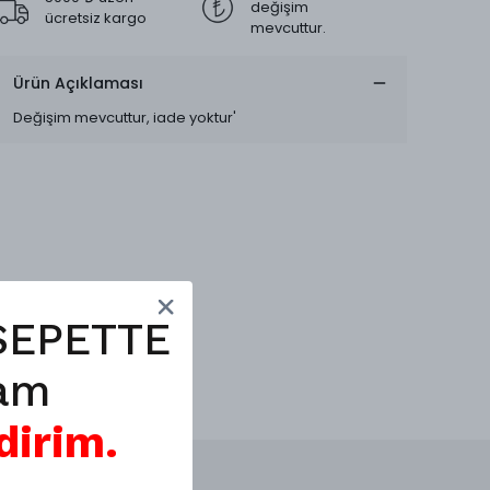
değişim
ücretsiz kargo
mevcuttur.
Ürün Açıklaması
Değişim mevcuttur, iade yoktur'
SEPETTE
am
dirim.