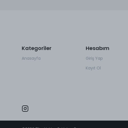
Kategoriler
Hesabım
Anasayfa
Giriş Yap
Kayıt Ol