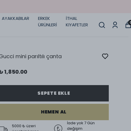
AYAKKABILAR
ERKEK
İTHAL
ÜRÜNLERİ
KIYAFETLER
Gucci mini parıltılı çanta
₺ 1,850.00
SEPETE EKLE
HEMEN AL
İade yok 7 Gün
5000 ₺ üzeri
değişim