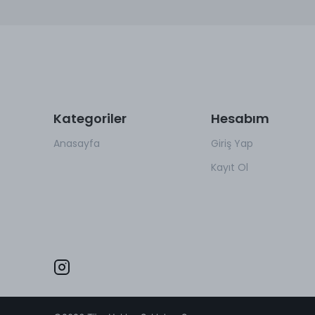
Kategoriler
Hesabım
Anasayfa
Giriş Yap
Kayıt Ol