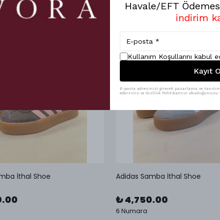
Havale/EFT Ödemesi
indirim k
Kullanım Koşullarını kabul 
Kayıt O
E-posta adresinizi girerek pazarlama ve tanıtım 
edersiniz ve Gizlilik Politikamızı okuduğunuzu v
mba İthal Shoe
Adidas Samba İthal Shoe
0.00
₺ 4,750.00
6 Numara