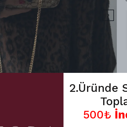
2.Üründe 
Topl
500₺
İn