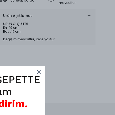
ücretsiz kargo
mevcuttur.
Ürün Açıklaması
ÜRÜN ÖLÇÜLERİ
En : 19 cm
Boy : 17 cm
Değişim mevcuttur, iade yoktur'
SEPETTE
am
dirim.