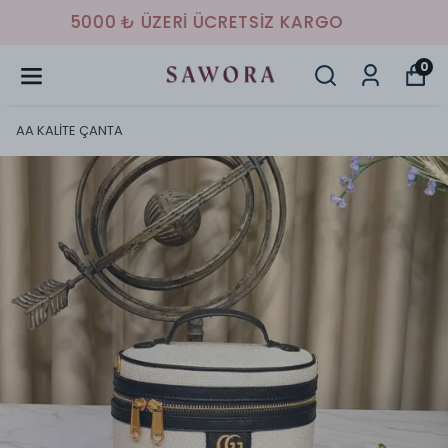
HAVALE/EFT İLE %10 İNDİRİM
0
AA KALİTE ÇANTA