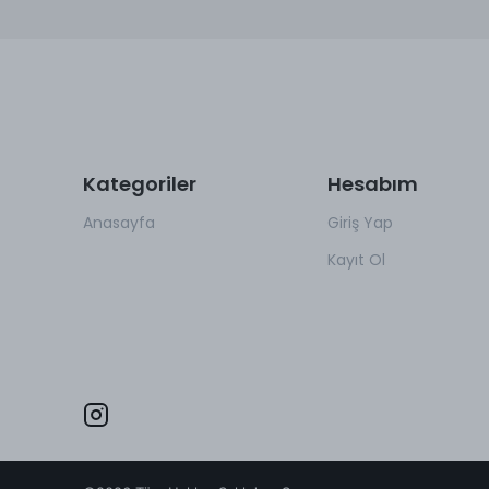
Kategoriler
Hesabım
Anasayfa
Giriş Yap
Kayıt Ol