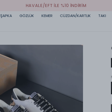
HAVALE/EFT İLE %10 İNDİRİM
ŞAPKA
GÖZLÜK
KEMER
CÜZDAN/KARTLIK
TAKI