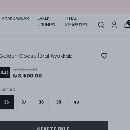
AYAKKABILAR
ERKEK
İTHAL
ÜRÜNLERİ
KIYAFETLER
Golden Goose İthal Ayakkabı
₺ 4,500.00
%
22
₺ 3,500.00
Numara
36
37
38
39
40
SEPETE EKLE