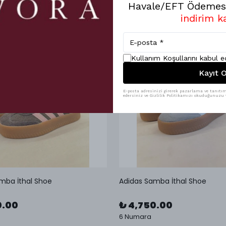
Havale/EFT Ödemesi
indirim k
Kullanım Koşullarını kabul 
Kayıt O
E-posta adresinizi girerek pazarlama ve tanıtım 
edersiniz ve Gizlilik Politikamızı okuduğunuzu v
mba İthal Shoe
Adidas Samba İthal Shoe
0.00
₺ 4,750.00
6 Numara