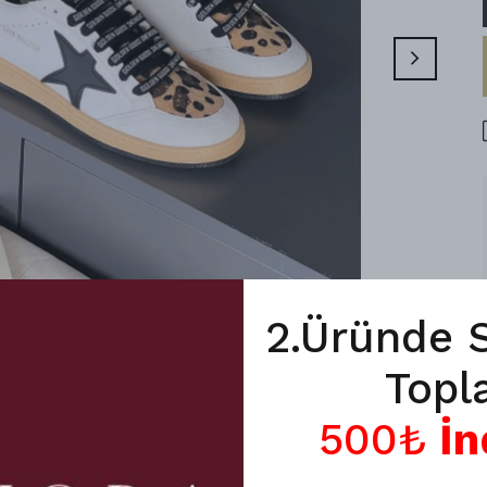
2.Üründe 
Topl
500₺
İn