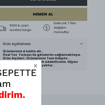
HEMEN AL
İade yok 7 Gün
5000 ₺ üzeri
değişim
ücretsiz kargo
mevcuttur.
Ürün Açıklaması
Ürünlerimiz A kalite dir ,
Özel Toz Torbası ile gönderim sağlamaktayız.
Ürün ölçüleri ; Ürünlerimiz Tam Kalıptır ,
Kendi Numaranızı Tercih edebilirsiniz. Hijyen
gereği iade ve değişim yoktur .
SEPETTE
am
dirim.