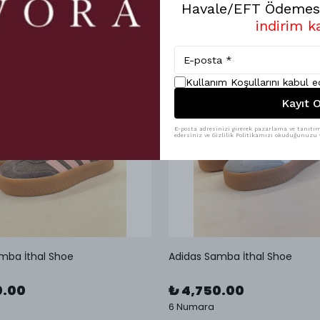
Havale/EFT Ödemesi
indirim k
Kullanım Koşullarını kabul 
Kayıt O
E-posta adresinizi girerek pazarlama ve tanıtım 
edersiniz ve Gizlilik Politikamızı okuduğunuzu v
mba İthal Shoe
Adidas Samba İthal Shoe
0.00
₺ 4,750.00
6 Numara