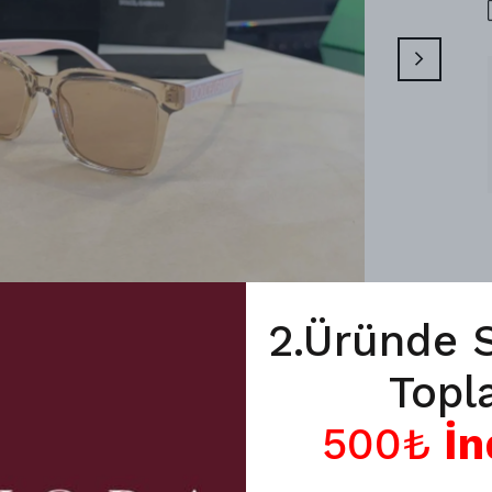
2.Üründe 
Topl
500₺
İn