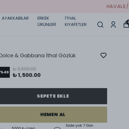
AYAKKABILAR
ERKEK
İTHAL
ÜRÜNLERİ
KIYAFETLER
Dolce & Gabbana İthal Gözlük
₺ 2,500.00
%
40
₺ 1,500.00
SEPETE EKLE
HEMEN AL
İade yok 7 Gün
5000 ₺ üzeri