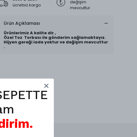
değişim
ücretsiz kargo
mevcuttur.
Ürün Açıklaması
Ürünlerimiz A kalite dir ,
Özel Toz Torbası ile gönderim sağlamaktayız.
Hijyen gereği iade yoktur ve değişim mevcuttur
.
SEPETTE
am
dirim.