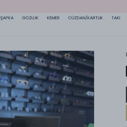
HAVALE/EFT İLE %10 İNDİRİM
ŞAPKA
GÖZLÜK
KEMER
CÜZDAN/KARTLIK
TAKI