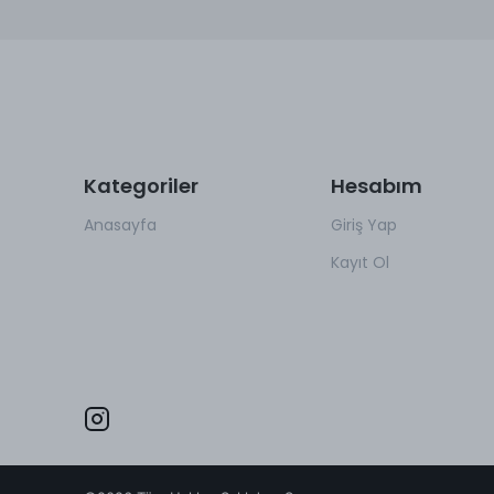
Kategoriler
Hesabım
Anasayfa
Giriş Yap
Kayıt Ol