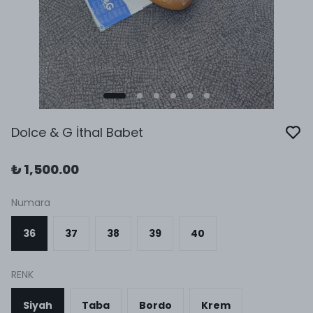
Dolce & G İthal Babet
₺ 1,500.00
Numara
36
37
38
39
40
RENK
Siyah
Taba
Bordo
Krem