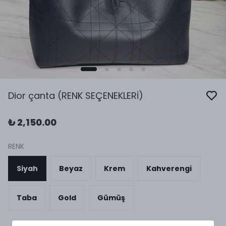
Dior çanta (RENK SEÇENEKLERİ)
₺ 2,150.00
RENK
Siyah
Beyaz
Krem
Kahverengi
Taba
Gold
Gümüş