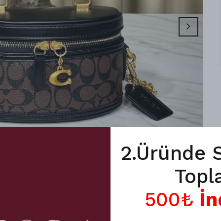
2.Üründe 
Topl
500₺
İn