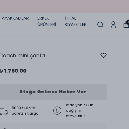
AYAKKABILAR
ERKEK
İTHAL
ÜRÜNLERİ
KIYAFETLER
Coach mini çanta
₺ 1,750.00
Stoğa Gelince Haber Ver
İade yok 7 Gün
5000 ₺ üzeri
değişim
ücretsiz kargo
mevcuttur.