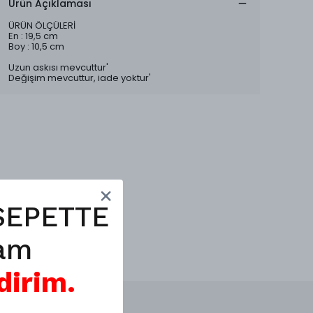
Ürün Açıklaması
ÜRÜN ÖLÇÜLERİ
En : 19,5 cm
Boy : 10,5 cm
Uzun askısı mevcuttur'
Değişim mevcuttur, iade yoktur'
SEPETTE
am
dirim.