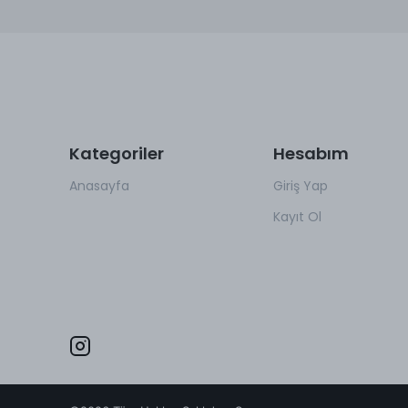
Kategoriler
Hesabım
Anasayfa
Giriş Yap
Kayıt Ol