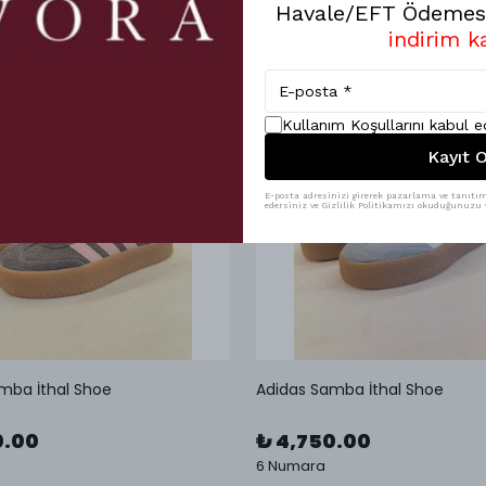
Havale/EFT Ödemesi
indirim k
Kullanım Koşullarını kabul 
Kayıt O
E-posta adresinizi girerek pazarlama ve tanıtım 
edersiniz ve Gizlilik Politikamızı okuduğunuzu v
mba İthal Shoe
Adidas Samba İthal Shoe
0.00
₺ 4,750.00
6 Numara