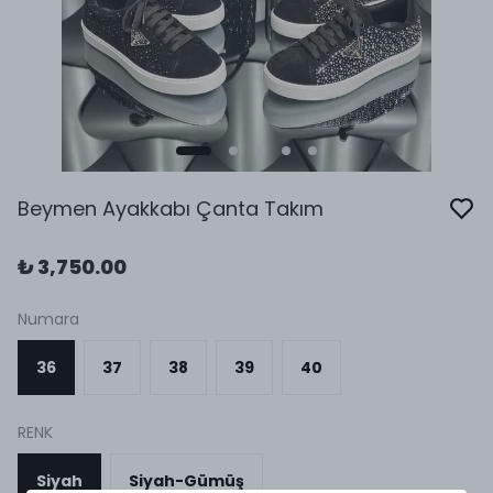
Beymen Ayakkabı Çanta Takım
₺ 3,750.00
Numara
36
37
38
39
40
RENK
Siyah
Siyah-Gümüş