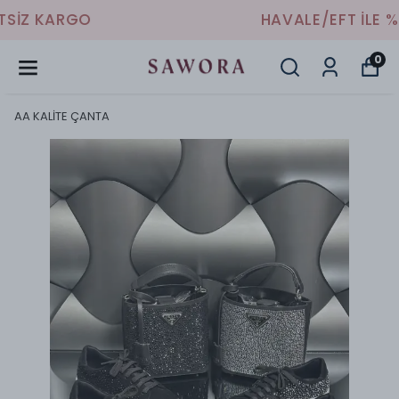
HAVALE/EFT İLE %10 İNDİRİM
0
AA KALİTE ÇANTA