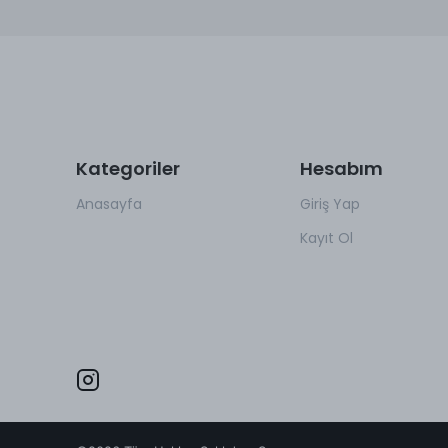
Kategoriler
Hesabım
Anasayfa
Giriş Yap
Kayıt Ol