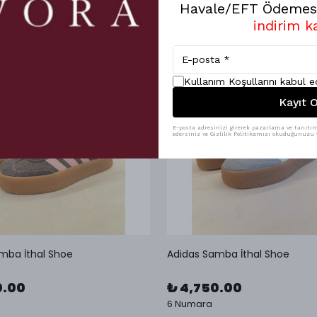
Havale/EFT Ödemesi
indirim k
Kullanım Koşullarını kabul 
Kayıt O
E-posta adresinizi girerek pazarlama ve tanıtım 
edersiniz ve Gizlilik Politikamızı okuduğunuzu v
mba İthal Shoe
Adidas Samba İthal Shoe
0.00
₺ 4,750.00
6 Numara