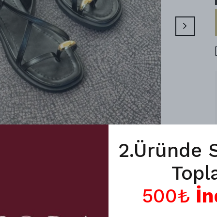
2.Üründe 
Topl
500₺
İn