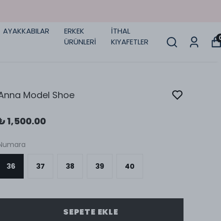
AYAKKABILAR
ERKEK
İTHAL
ÜRÜNLERİ
KIYAFETLER
Anna Model Shoe
₺ 1,500.00
Numara
36
37
38
39
40
SEPETE EKLE