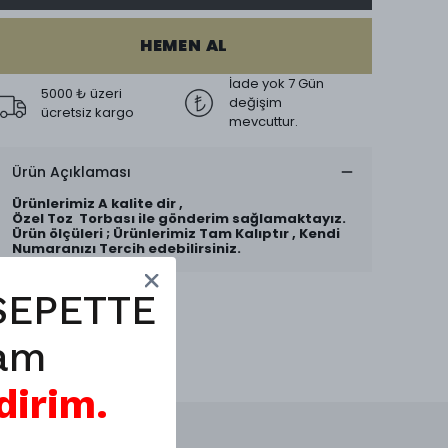
HEMEN AL
İade yok 7 Gün
5000 ₺ üzeri
değişim
ücretsiz kargo
mevcuttur.
Ürün Açıklaması
Ürünlerimiz A kalite dir ,
Özel Toz Torbası ile gönderim sağlamaktayız.
Ürün ölçüleri ; Ürünlerimiz Tam Kalıptır , Kendi
Numaranızı Tercih edebilirsiniz.
SEPETTE
am
dirim.