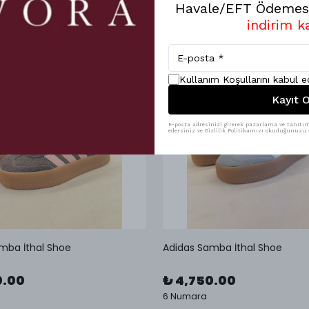
Havale/EFT Ödemesi
indirim k
Kullanım Koşullarını kabul 
Kayıt O
E-posta adresinizi girerek pazarlama ve tanıtım 
edersiniz ve Gizlilik Politikamızı okuduğunuzu v
mba İthal Shoe
Adidas Samba İthal Shoe
0.00
₺ 4,750.00
6 Numara