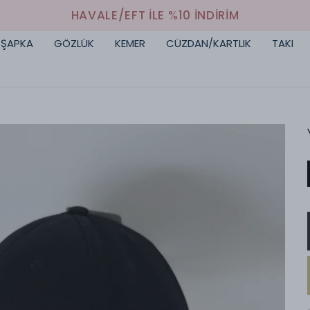
HAVALE/EFT İLE %10 İNDİRİM
ŞAPKA
GÖZLÜK
KEMER
CÜZDAN/KARTLIK
TAKI