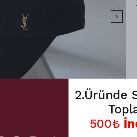
2.Üründe 
Topl
500₺
İn