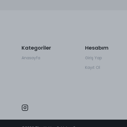
Kategoriler
Hesabım
Anasayfa
Giriş Yap
Kayıt Ol