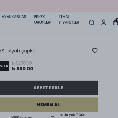
AYAKKABILAR
ERKEK
İTHAL
ÜRÜNLERİ
KIYAFETLER
YSL siyah şapka
₺ 1,250.00
%
24
₺ 950.00
SEPETE EKLE
HEMEN AL
İade yok 7 Gün
5000 ₺ üzeri