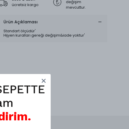
değişim
ücretsiz kargo
mevcuttur.
Ürün Açıklaması
Standart ölçüdür'
Hijyen kuralları gereği değişim&iade yoktur'
SEPETTE
am
dirim.