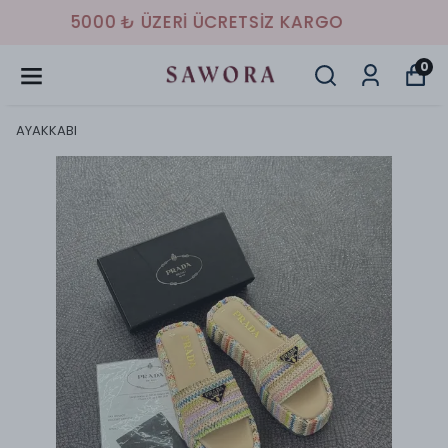
HAVALE/EFT İLE %10 İNDİRİM
0
AYAKKABI