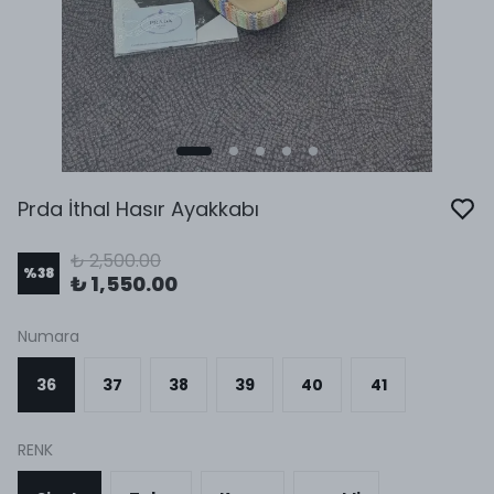
Prda İthal Hasır Ayakkabı
₺ 2,500.00
%
38
₺ 1,550.00
Numara
36
37
38
39
40
41
RENK