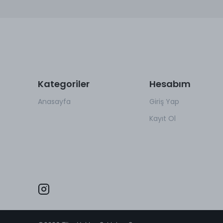
Kategoriler
Hesabım
Anasayfa
Giriş Yap
Kayıt Ol