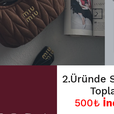
2.Üründe 
Topl
500₺
İn