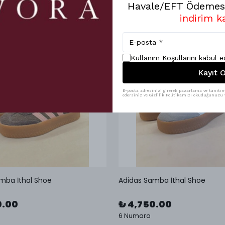
Havale/EFT Ödemesi
indirim k
Kullanım Koşullarını kabul 
Kayıt O
E-posta adresinizi girerek pazarlama ve tanıtım 
edersiniz ve Gizlilik Politikamızı okuduğunuzu v
mba İthal Shoe
Adidas Samba İthal Shoe
0.00
₺ 4,750.00
6 Numara