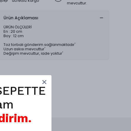
ücretsiz kargo
mevcuttur.
Ürün Açıklaması
ÜRÜN ÖLÇÜLERİ
En : 20 cm
Boy : 12 cm
Toz torbalı gönderim sağlanmaktadır'
Uzun askısı mevcuttur'
Değişim mevcuttur, iade yoktur'
SEPETTE
am
dirim.