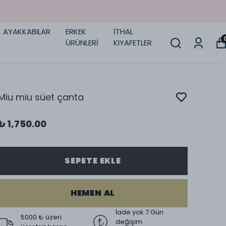
AYAKKABILAR
ERKEK
İTHAL
ÜRÜNLERİ
KIYAFETLER
Miu miu süet çanta
₺ 1,750.00
SEPETE EKLE
HEMEN AL
İade yok 7 Gün
5000 ₺ üzeri
değişim