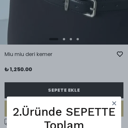
Miu miu deri kemer
₺ 1,250.00
SEPETE EKLE
2.Üründe SEPETTE
HEMEN AL
5000 ₺ üzeri ücretsiz kargo
Toplam