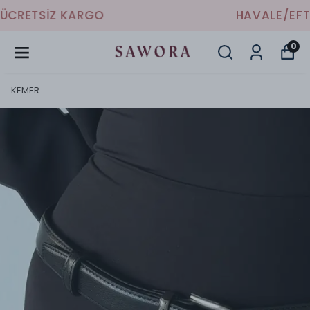
HAVALE/EFT İLE %10 İNDİRİM
0
KEMER