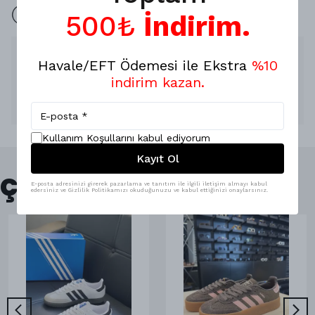
İade yok 7 Gün değişim mevcuttur.
500₺
İndirim.
Ürün Açıklaması
Havale/EFT Ödemesi ile Ekstra
%10
KUTULU GÖNDERİM !
indirim kazan.
GERÇEK DERİ !
Hijyen kuralları gereği değişim&iade yoktur'
Kullanım Koşullarını kabul ediyorum
Kayıt Ol
Çok Satanlar
E-posta adresinizi girerek pazarlama ve tanıtım ile ilgili iletişim almayı kabul
edersiniz ve Gizlilik Politikamızı okuduğunuzu ve kabul ettiğinizi onaylarsınız.