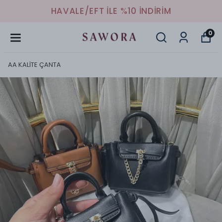
HAVALE/EFT İLE %10 İNDİRİM
0
AA KALİTE ÇANTA