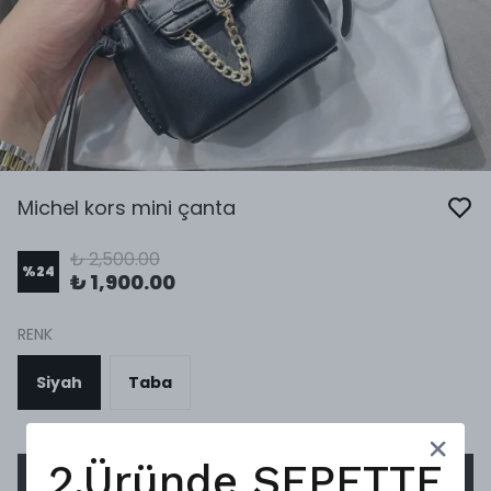
Michel kors mini çanta
₺ 2,500.00
%
24
₺ 1,900.00
RENK
Siyah
Taba
2.Üründe SEPETTE
SEPETE EKLE